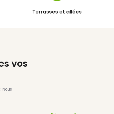
Clôtures & Portails
es vos
. Nous
s