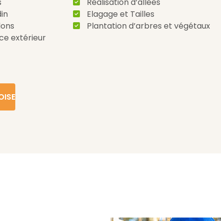
s
Réalisation d’allées
din
Elagage et Tailles
lons
Plantation d’arbres et végétaux
ce extérieur
OISE