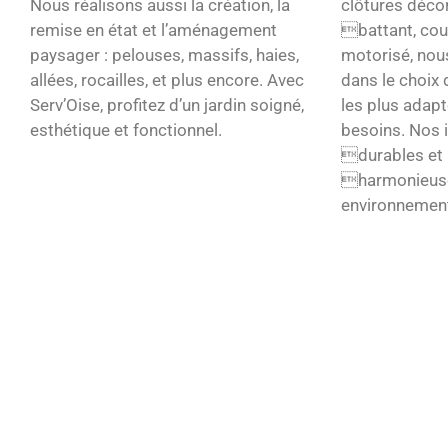
Nous réalisons aussi la création, la
clôtures décor
remise en état et l’aménagement
battant, cou
paysager : pelouses, massifs, haies,
motorisé, no
allées, rocailles, et plus encore. Avec
dans le choix 
Serv’Oise, profitez d’un jardin soigné,
les plus adapt
esthétique et fonctionnel.
besoins. Nos i
durables et 
harmonieuse
environnemen